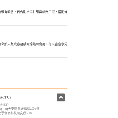
後帶有穀香，百合則增添甘甜與細緻口感，搭配蜂
合炎熱天氣或容易感到燥熱時食用。冬瓜富含水分
ACT US
664130
(100)大安區羅斯福路4段1號
學食品科技研究所R100