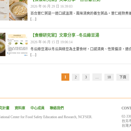
2026 年 06 月 29 日 16:39:03
百合薏仁粥是一道口感溫潤、風味清爽的養生粥品。薏仁經熬煮
[…]
【食療研究室】文章分享 –冬瓜綠豆湯
2026 年 06 月 15 日 19:06:14
冬瓜綠豆湯以冬瓜與綠豆為主要食材，口感清爽、性質偏涼，適
[…]
1
...
2
3
18
下頁
究計畫
資料庫
中心成員
聯絡我們
CONT
02-33
nter for Food Safety Education and Research, NCFSER.
台北市
台灣大