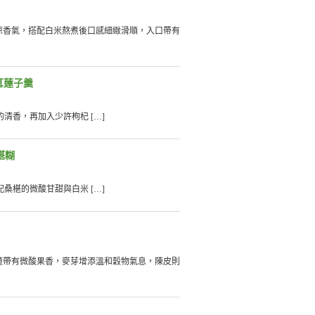
涼香氣，搭配白米熬煮後口感細緻滑順，入口帶有
耳蓮子羹
香，再加入少許枸杞 […]
椹糊
椹的微酸甘甜與白米 […]
楂帶有微酸果香，麥芽增添溫和穀物氣息，陳皮則