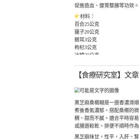
《本草綱目》對症藥膳-不生
促進造血、健胃整腸等功效。
作者:辛海、王永榮
材料：
出版:睿其書房
百合25公克
《更多食品健康資訊分享》
蓮子20公克
食療研究室
銀耳3公克
https://fo93316.wixsite.com/webs
枸杞3公克
https://reurl.cc/praNN4
冰糖20公克
台大食品與生物分子研究中心
（配方之份量約適合1~2人飲
http://rcfb.bioagri.ntu.edu.tw/
【食療研究室】文章分
作法：
https://reurl.cc/x6Z7zN
1.乾銀耳泡水2小時，剪去
國家食品安全教育暨研究中心
子洗淨泡軟。
https://www.ncfser.ntu.edu.tw/
2.將銀耳、蓮子加入鍋中，倒
https://reurl.cc/WvdGek
黑芝麻桑椹糊是一道香濃滑順
3.加入百合、枸杞與冰糖，再煮 
全球健康促進產學聯盟GAAI
煮後香氣濃郁，搭配桑椹的微
https://reurl.cc/GAWlly
功效： 養心安神，滋陰潤
稠、甜而不膩。適合平時容易
或腸道較乾、排便不順時作為
參考資料：
黑芝麻味甘，性平，入肝、腎
《本草綱目》對症藥膳-不生