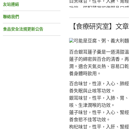
白米味甘，性平，入脾、胃經
友站連結
功效，搭配薄荷可使粥品口感
冰糖味甘，性平，入肺、脾經
聯絡我們
風味，使粥品口感更加溫潤順
【食療研究室】文章分
食品安全法規更新公告
材料：
鮮薄荷30公克 (或乾薄荷15公
白米150公克
百合銀耳蓮子羹是一道清甜溫
冰糖少許(配方之份量適合3~4
蓮子的綿密與百合的清香，再
潤。適合天氣炎熱、容易口乾
作法：
養身體時飲用。
1. 薄荷洗淨，加入1000毫
百合味甘，性涼，入心、肺經
2. 待湯汁冷卻後，濾出薄荷
善失眠與止咳等功效。
3. 白米洗淨後加水熬煮成粥。
銀耳味甘，性平，入肺、胃、
4. 粥將完成時，加入薄荷
咳、生津潤喉的功效。
蓮子味甘，性平，入心、腎經
功效：清爽潤口，增進食慾
善食慾不佳等功效。
參考資料：
枸杞味甘，性平，入肝、腎經