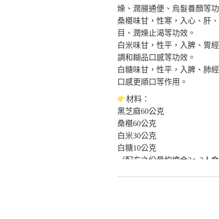
燥、潤腸通便、烏髮養顏等功
作者:辛海、王永榮
桑椹味甘，性寒，入心、肝、
出版:睿其書房
目、潤燥止渴等功效。
《更多食品健康資訊分享》
白米味甘，性平，入脾、胃經
食療研究室
調和糊品口感等功效。
https://fo93316.wixsite.com/webs
白糖味甘，性平，入脾、肺經
https://reurl.cc/praNN4
口感更順口等作用。
台大食品與生物分子研究中心
http://rcfb.bioagri.ntu.edu.tw/
材料：
https://reurl.cc/x6Z7zN
黑芝麻60公克
國家食品安全教育暨研究中心
桑椹60公克
https://www.ncfser.ntu.edu.tw/
白米30公克
https://reurl.cc/WvdGek
白糖10公克
全球健康促進產學聯盟GAAI
（配方之份量約適合2～3人
https://reurl.cc/GAWlly
作法：
1.黑芝麻、桑椹、白米分別洗
2.將三種材料以果汁機加少
3.鍋中加入清水3碗煮滾，放