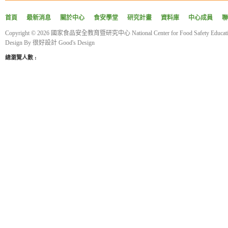
4.將搗好的米漿慢慢倒入鍋
首頁
最新消息
關於中心
食安學堂
研究計畫
資料庫
中心成員
聯
5.以小火煮至濃稠糊狀即可食
Copyright © 2026 國家食品安全教育暨研究中心 National Center for Food Safety Educatio
功效：
Design By
很好設計 Good's Design
養血潤燥，滋補肝腎。
總瀏覽人數 :
參考資料：
《本草綱目》對症藥膳-不生
作者:辛海、王永榮
出版:睿其書房
《更多食品健康資訊分享》
食療研究室
https://fo93316.wixsite.com/webs
https://reurl.cc/praNN4
台大食品與生物分子研究中心
http://rcfb.bioagri.ntu.edu.tw/
https://reurl.cc/x6Z7zN
國家食品安全教育暨研究中心
https://www.ncfser.ntu.edu.tw/