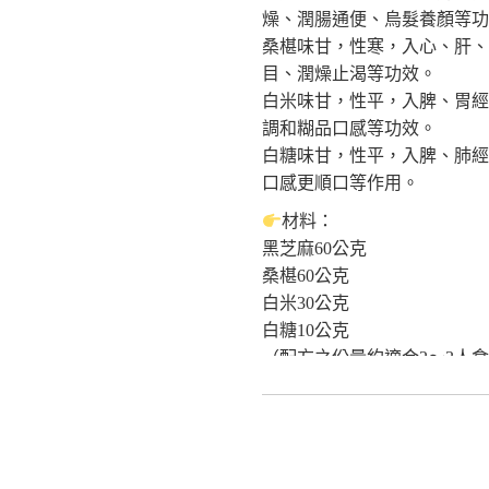
燥、潤腸通便、烏髮養顏等功
作者:辛海、王永榮
桑椹味甘，性寒，入心、肝、
出版:睿其書房
目、潤燥止渴等功效。
《更多食品健康資訊分享》
白米味甘，性平，入脾、胃經
食療研究室
調和糊品口感等功效。
https://fo93316.wixsite.com/webs
白糖味甘，性平，入脾、肺經
https://reurl.cc/praNN4
口感更順口等作用。
台大食品與生物分子研究中心
http://rcfb.bioagri.ntu.edu.tw/
材料：
https://reurl.cc/x6Z7zN
黑芝麻60公克
國家食品安全教育暨研究中心
桑椹60公克
https://www.ncfser.ntu.edu.tw/
白米30公克
https://reurl.cc/WvdGek
白糖10公克
全球健康促進產學聯盟GAAI
（配方之份量約適合2～3人
https://reurl.cc/GAWlly
作法：
1.黑芝麻、桑椹、白米分別洗
2.將三種材料以果汁機加少
3.鍋中加入清水3碗煮滾，放