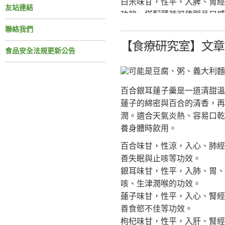
白米味甘，性平，入脾、胃經
友站連結
功效，搭配薄荷可使粥品口感
冰糖味甘，性平，入肺、脾經
聯絡我們
風味，使粥品口感更加溫潤順
【食療研究室】文章分
食品安全法規更新公告
材料：
鮮薄荷30公克 (或乾薄荷15公
白米150公克
百合銀耳蓮子羹是一道清甜溫
冰糖少許(配方之份量適合3~4
蓮子的綿密與百合的清香，再
潤。適合天氣炎熱、容易口乾
作法：
養身體時飲用。
1. 薄荷洗淨，加入1000毫
百合味甘，性涼，入心、肺經
2. 待湯汁冷卻後，濾出薄荷
善失眠與止咳等功效。
3. 白米洗淨後加水熬煮成粥。
銀耳味甘，性平，入肺、胃、
4. 粥將完成時，加入薄荷
咳、生津潤喉的功效。
蓮子味甘，性平，入心、腎經
功效：清爽潤口，增進食慾
善食慾不佳等功效。
參考資料：
枸杞味甘，性平，入肝、腎經