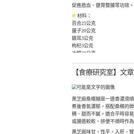
《本草綱目》對症藥膳-不生
促進造血、健胃整腸等功效。
作者:辛海、王永榮
材料：
出版:睿其書房
百合25公克
《更多食品健康資訊分享》
蓮子20公克
食療研究室
銀耳3公克
https://fo93316.wixsite.com/webs
枸杞3公克
https://reurl.cc/praNN4
冰糖20公克
台大食品與生物分子研究中心
（配方之份量約適合1~2人飲
http://rcfb.bioagri.ntu.edu.tw/
【食療研究室】文章分
作法：
https://reurl.cc/x6Z7zN
1.乾銀耳泡水2小時，剪去
國家食品安全教育暨研究中心
子洗淨泡軟。
https://www.ncfser.ntu.edu.tw/
2.將銀耳、蓮子加入鍋中，倒
https://reurl.cc/WvdGek
黑芝麻桑椹糊是一道香濃滑順
3.加入百合、枸杞與冰糖，再煮 
全球健康促進產學聯盟GAAI
煮後香氣濃郁，搭配桑椹的微
https://reurl.cc/GAWlly
功效： 養心安神，滋陰潤
稠、甜而不膩。適合平時容易
或腸道較乾、排便不順時作為
參考資料：
黑芝麻味甘，性平，入肝、腎
《本草綱目》對症藥膳-不生