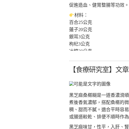
《本草綱目》對症藥膳-不生
促進造血、健胃整腸等功效。
作者:辛海、王永榮
材料：
出版:睿其書房
百合25公克
《更多食品健康資訊分享》
蓮子20公克
食療研究室
銀耳3公克
https://fo93316.wixsite.com/webs
枸杞3公克
https://reurl.cc/praNN4
冰糖20公克
台大食品與生物分子研究中心
（配方之份量約適合1~2人飲
http://rcfb.bioagri.ntu.edu.tw/
【食療研究室】文章分
作法：
https://reurl.cc/x6Z7zN
1.乾銀耳泡水2小時，剪去
國家食品安全教育暨研究中心
子洗淨泡軟。
https://www.ncfser.ntu.edu.tw/
2.將銀耳、蓮子加入鍋中，倒
https://reurl.cc/WvdGek
黑芝麻桑椹糊是一道香濃滑順
3.加入百合、枸杞與冰糖，再煮 
全球健康促進產學聯盟GAAI
煮後香氣濃郁，搭配桑椹的微
https://reurl.cc/GAWlly
功效： 養心安神，滋陰潤
稠、甜而不膩。適合平時容易
或腸道較乾、排便不順時作為
參考資料：
黑芝麻味甘，性平，入肝、腎
《本草綱目》對症藥膳-不生