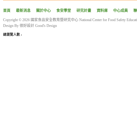
4.將搗好的米漿慢慢倒入鍋
首頁
最新消息
關於中心
食安學堂
研究計畫
資料庫
中心成員
聯
5.以小火煮至濃稠糊狀即可食
Copyright © 2026 國家食品安全教育暨研究中心 National Center for Food Safety Educatio
功效：
Design By
很好設計 Good's Design
養血潤燥，滋補肝腎。
總瀏覽人數 :
參考資料：
《本草綱目》對症藥膳-不生
作者:辛海、王永榮
出版:睿其書房
《更多食品健康資訊分享》
食療研究室
https://fo93316.wixsite.com/webs
https://reurl.cc/praNN4
台大食品與生物分子研究中心
http://rcfb.bioagri.ntu.edu.tw/
https://reurl.cc/x6Z7zN
國家食品安全教育暨研究中心
https://www.ncfser.ntu.edu.tw/