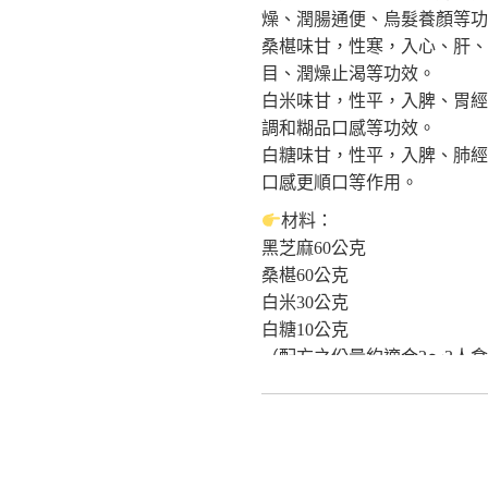
燥、潤腸通便、烏髮養顏等功
作者:辛海、王永榮
桑椹味甘，性寒，入心、肝、
出版:睿其書房
目、潤燥止渴等功效。
《更多食品健康資訊分享》
白米味甘，性平，入脾、胃經
食療研究室
調和糊品口感等功效。
https://fo93316.wixsite.com/webs
白糖味甘，性平，入脾、肺經
https://reurl.cc/praNN4
口感更順口等作用。
台大食品與生物分子研究中心
http://rcfb.bioagri.ntu.edu.tw/
材料：
https://reurl.cc/x6Z7zN
黑芝麻60公克
國家食品安全教育暨研究中心
桑椹60公克
https://www.ncfser.ntu.edu.tw/
白米30公克
https://reurl.cc/WvdGek
白糖10公克
全球健康促進產學聯盟GAAI
（配方之份量約適合2～3人
https://reurl.cc/GAWlly
作法：
1.黑芝麻、桑椹、白米分別洗
2.將三種材料以果汁機加少
3.鍋中加入清水3碗煮滾，放