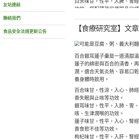
白米味甘，性平，入脾、胃經
友站連結
功效，搭配薄荷可使粥品口感
冰糖味甘，性平，入肺、脾經
聯絡我們
風味，使粥品口感更加溫潤順
【食療研究室】文章分
食品安全法規更新公告
材料：
鮮薄荷30公克 (或乾薄荷15公
白米150公克
百合銀耳蓮子羹是一道清甜溫
冰糖少許(配方之份量適合3~4
蓮子的綿密與百合的清香，再
潤。適合天氣炎熱、容易口乾
作法：
養身體時飲用。
1. 薄荷洗淨，加入1000毫
百合味甘，性涼，入心、肺經
2. 待湯汁冷卻後，濾出薄荷
善失眠與止咳等功效。
3. 白米洗淨後加水熬煮成粥。
銀耳味甘，性平，入肺、胃、
4. 粥將完成時，加入薄荷
咳、生津潤喉的功效。
蓮子味甘，性平，入心、腎經
功效：清爽潤口，增進食慾
善食慾不佳等功效。
參考資料：
枸杞味甘，性平，入肝、腎經