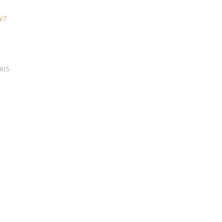
w?
015