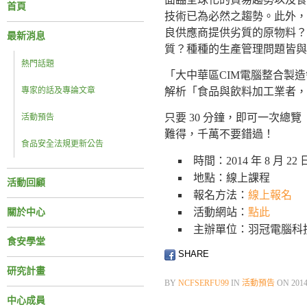
首頁
技術已為必然之趨勢。此外，
良供應商提供劣質的原物料？
最新消息
質？種種的生產管理問題皆與
熱門話題
「大中華區CIM電腦整合製造
專家的話及專論文章
解析「食品與飲料加工業者，
只要 30 分鐘，即可一次總
活動預告
難得，千萬不要錯過！
食品安全法規更新公告
時間：2014 年 8 月 22 日 (
地點：線上課程
活動回顧
報名方法：
線上報名
活動網站：
點此
關於中心
主辦單位：羽冠電腦科
食安學堂
SHARE
研究計畫
BY
NCFSERFU99
IN
活動預告
ON
201
中心成員