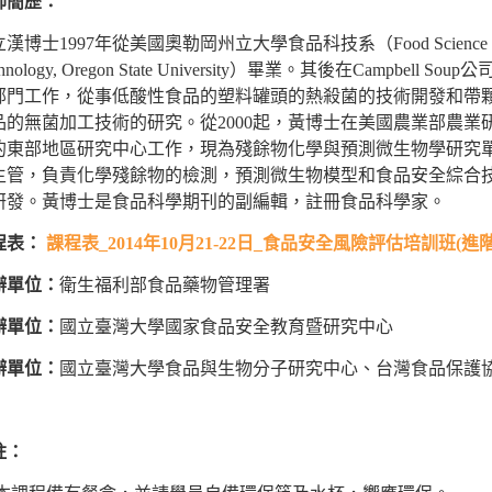
師簡歷：
漢博士1997年從美國奧勒岡州立大學食品科技系（Food Science 
hnology, Oregon State University）畢業。其後在Campbell Soup
部門工作，從事低酸性食品的塑料罐頭的熱殺菌的技術開發和帶
品的無菌加工技術的研究。從2000起，黃博士在美國農業部農業
的東部地區研究中心工作，現為殘餘物化學與預測微生物學研究
主管，負責化學殘餘物的檢測，預測微生物模型和食品安全綜合
研發。黃博士是食品科學期刊的副編輯，註冊食品科學家。
程表：
課程表_2014年10月21-22日_食品安全風險評估培訓班(進
辦單位：
衛生福利部食品藥物管理署
辦單位：
國立臺灣大學國家食品安全教育暨研究中心
辦單位：
國立臺灣大學食品與生物分子研究中心、台灣食品保護
註：