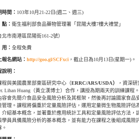
期時間：
103年10月21-22日(週二、週三)
點：
衛生福利部食品藥物管理署「昆陽大樓7樓大禮堂」
台北市南港區昆陽街161-2號）
用：
全程免費
上報名網站：
http://goo.gl/SCFxci
，截止日為10月13日(星期一)。
程說明：
課程與美國農業部東區研究中心（
ERRC/ARS/USDA
）
，資深研
r. Lihan Huang（黃立漢博士）合作，講授為期兩天的訓練課程
內容會先簡介食品安全風險分析及其框架，然後再討論國家食品
險管理。課程將偏重於定量風險評估，運用定量微生物風險評估
，介紹基本概念，並著重於應用統計工具和定量風險評估方法，
與學員具備風險分析的基本概念，並有能力在課程之後組成風險
隊。