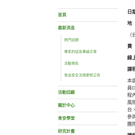
日
首頁
地
最新消息
（
熱門話題
費
專家的話及專論文章
線
活動預告
課
食品安全法規更新公告
本
員D
活動回顧
程
風
關於中心
台
參
食安學堂
團
研究計畫