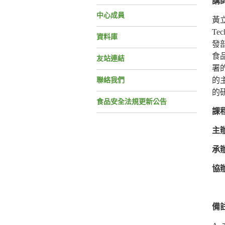
講
中心成員
黃立
Tec
資料庫
發
食
友站連結
署
的
聯絡我們
的
食品安全法規更新公告
課
主
承
協
備