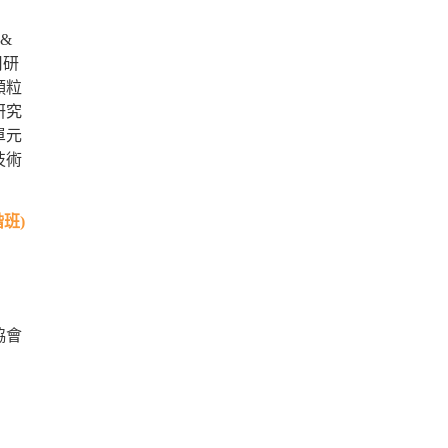
&
公司研
顆粒
研究
單元
技術
階班)
協會