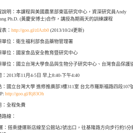
程說明：本課程與美國農業部東區研究中心，資深研究員Andy
ang Ph.D. (黃慶安博士)合作，講授為期兩天的訓練課程
程表：
http://goo.gl/zIAzb0
(2013/10/24更新)
辦單位：衛生福利部食品藥物管理署
辦單位：國家食品安全教育暨研究中心
辦單位：國立台灣大學食品與生物分子研究中心、台灣食品保護
：2013年11月4-5日 早上8:40-下午4:40
點：國立台灣大學 進修推廣部3樓311室 台北市羅斯福路四段107
P:
http://goo.gl/Rj83Oh
用：全程免費
通路線：
 運：搭乘捷運新店線至公館站2號出口，往基隆路方向步行約5分