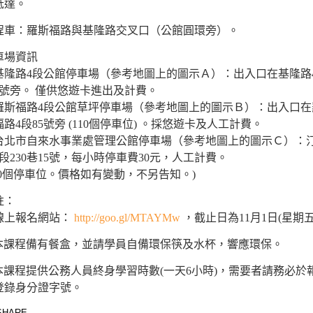
抵達。
程車：羅斯福路與基隆路交叉口（公館圓環旁）。
車場資訊
. 基隆路4段公館停車場（參考地圖上的圖示Ａ）：出入口在基隆路
48號旁。 僅供悠遊卡進出及計費。
. 羅斯福路4段公館草坪停車場（參考地圖上的圖示Ｂ）：出入口在
路4段85號旁 (110個停車位) 。採悠遊卡及人工計費。
. 台北市自來水事業處管理公館停車場（參考地圖上的圖示Ｃ）：
3段230巷15號，每小時停車費30元，人工計費。
120個停車位。價格如有變動，不另告知。)
註：
.線上報名網站：
http://goo.gl/MTAYMw
，截止日為11月1日(星期五
.本課程備有餐盒，並請學員自備環保筷及水杯，響應環保。
.本課程提供公務人員終身學習時數(一天6小時)，需要者請務必於
登錄身分證字號。
HARE