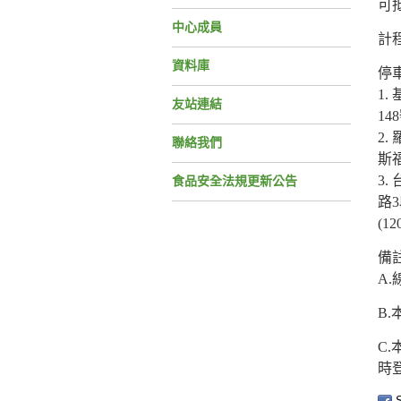
可
中心成員
計
資料庫
停
1
友站連結
1
2
聯絡我們
斯福
3
食品安全法規更新公告
路
(
備
A
B
C
時
S