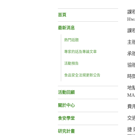
課
首頁
Hw
最新消息
課
熱門話題
主
專家的話及專論文章
承
活動預告
協
食品安全法規更新公告
時間
地
活動回顧
MA
關於中心
費
交
食安學堂
捷
研究計畫