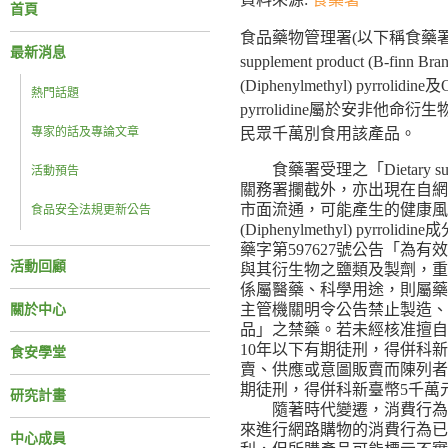
首頁
食品藥物管理署(以下稱食藥署)
最新消息
supplement product (B-fi
(Diphenylmethyl) pyrrolidin
熱門話題
pyrrolidine屬於安非
專家的話及專論文章
民眾千萬別食用該產品。
食藥署受理之「Dietary supplem
活動預告
關務署攔截外，亦出現在自網
市面流通，可能產生的健康風
食品安全法規更新公告
(Diphenylmethyl) pyr
藥字第597627號公告「為有效管理
活動回顧
與其衍生物之鹽類及製劑，重
係屬醫藥、科學用途，則屬藥
主管機關明令公告禁止製造、
關於中心
品」之禁藥。若未經核准擅自
10年以下有期徒刑，得併科
食安學堂
賣、供應或意圖販賣而陳列者
期徒刑，得併科新臺幣5千萬
研究計畫
隨著時代變遷，消費行為改
來進行網路購物的消費行為已
中心成員