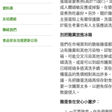
蛋還是要煮熟(高於75度C)
成人體過敏反應或掉髮，在營
資料庫
是煮熟吃最好
。
另外，關於雞
友站連結
主張蛋殼上有層保護膜，洗蛋
於衛生考量也有人主張應該洗
聯絡我們
別把雞糞放進冰箱
食品安全法規更新公告
我們在市場買到的散裝雞蛋都
沾有雞糞和其他污染物。邱智
箱，可能交叉污染其他生鮮或
細清洗，或是可以到超市購買
已經經過多道清洗手續，某些
種蛋品的售價相對高出許多，
議，先把雞蛋洗過再保存對食
要一次購買太多，以避免保存
敗菌侵入。
雞蛋食在安心小撇步：
一定要熟食，在外用餐