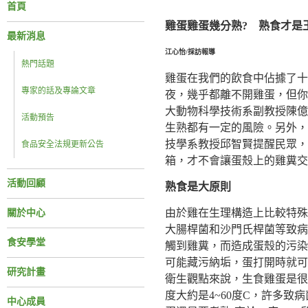
首頁
雞蛋雞蛋幾分熟
?
熟食才是
最新消息
江心怡
/
採訪報導
熱門話題
雞蛋在我們的飲食中佔據了十
專家的話及專論文章
夜，幾乎都離不開雞蛋，但你
大動物科學技術系副教授陳億
活動預告
生熟都有一定的風險。另外，
技學系教授邱智賢提醒民眾，
食品安全法規更新公告
箱，才不會讓蛋殼上的雞糞
活動回顧
熟食是大原則
由於雞在生理構造上比較特殊
關於中心
大腸桿菌和沙門氏桿菌等致病
食安學堂
觸到雞糞，而造成蛋殼的污染
可能藏污納垢，蛋打開時就可
研究計畫
衛生觀點來說，生食雞蛋是很
度大約是4~60度C，許多
中心成員