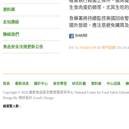
確實執行殺菌之條件、徹底復
生食肉蛋奶類等，尤其生吃的
資料庫
食藥署將持續監控美國回收警
友站連結
國外旅遊，應注意避免購買及
聯絡我們
SHARE
食品安全法規更新公告
BY
NCFSERFU99
IN
熱門話題
ON
201
首頁
最新消息
關於中心
食安學堂
研究計畫
資料庫
中心成員
聯
Copyright © 2026 國家食品安全教育暨研究中心 National Center for Food Safety Educatio
Design By
很好設計 Good's Design
總瀏覽人數 :