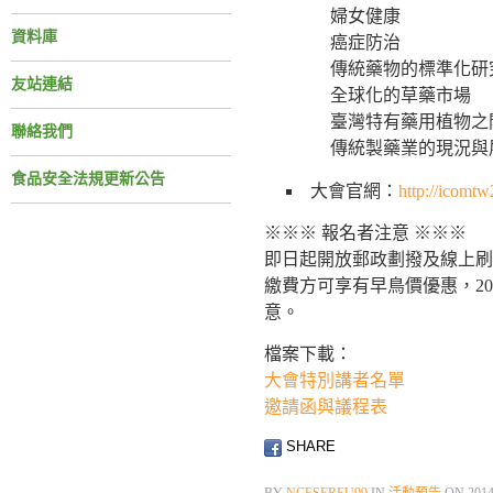
婦女健康
資料庫
癌症防治
傳統藥物的標準化研
友站連結
全球化的草藥市場
臺灣特有藥用植物之
聯絡我們
傳統製藥業的現況與
食品安全法規更新公告
大會官網：
http://icomt
※※※ 報名者注意 ※※※
即日起開放郵政劃撥及線上刷卡
繳費方可享有早鳥價優惠，20
意。
檔案下載：
大會特別講者名單
邀請函與議程表
SHARE