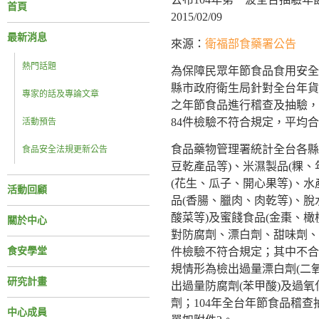
首頁
2015/02/09
最新消息
來源：
衛福部食藥署公告
熱門話題
為保障民眾年節食品食用安全，
縣市政府衛生局針對全台年貨
專家的話及專論文章
之年節食品進行稽查及抽驗，截至
84件檢驗不符合規定，平均合格
活動預告
食品藥物管理署統計全台各縣
食品安全法規更新公告
豆乾產品等)、米濕製品(粿
(花生、瓜子、開心果等)、水
活動回顧
品(香腸、臘肉、肉乾等)、脫
酸菜等)及蜜餞食品(金棗、橄欖
關於中心
對防腐劑、漂白劑、甜味劑、
食安學堂
件檢驗不符合規定；其中不合
規情形為檢出過量漂白劑(二
研究計畫
出過量防腐劑(苯甲酸)及過
劑；104年全台年節食品稽
中心成員