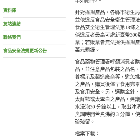
單如附件2。
資料庫
針對違規產品，各縣市衛生局
並依違反食品安全衛生管理法
友站連結
食品安全衛生管理法第18條
倘違反者最高可處新臺幣30
聯絡我們
業；若販業者無法提供違規產品
萬元罰鍰。
食品安全法規更新公告
食品藥物管理署呼籲消費者購
品，並注意產品包裝之品名、
養標示及製造廠商等，避免挑
之產品，購買後儘早食用完畢
及食用安全。另，選購金針、
太鮮豔或太雪白之產品，建議
水浸泡30 分鐘以上，取出沖
烹調時開蓋煮沸約 3 分鐘，
硫殘留。
檔案下載：