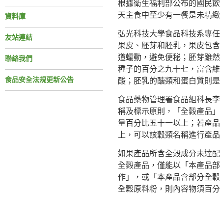
根據衛生福利部公布的國民飲
天主食中至少有一餐是未精緻
資料庫
弘光科技大學食品科技系專任
友站連結
果皮、胚芽和胚乳，果皮包含
道蠕動，避免便秘；胚芽雖然
聯絡我們
種子的百分之九十七，富含維
食品安全法規更新公告
酸；胚乳的醣類和蛋白質則是
食品藥物管理署食品組科長李
稱及標示原則，「全穀產品」
量百分比五十一以上；若產品
上，可以該穀類名稱進行產品
如果產品所含全穀成分未達配
全穀產品，僅能以「本產品部
作」，或「本產品含部分全穀
全穀原料粉，則內容物須百分