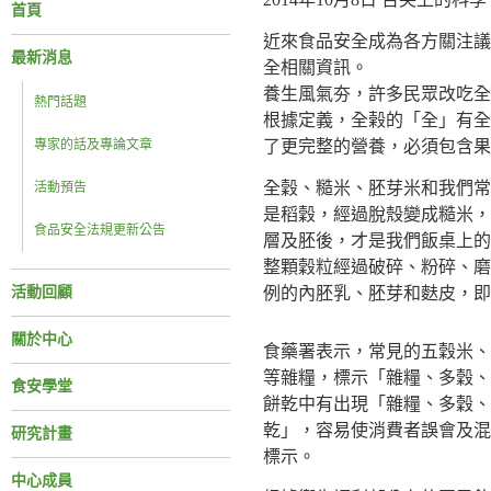
首頁
近來食品安全成為各方關注議
最新消息
全相關資訊。
養生風氣夯，許多民眾改吃全
熱門話題
根據定義，全榖的「全」有全
專家的話及專論文章
了更完整的營養，必須包含果
全穀、糙米、胚芽米和我們常
活動預告
是稻穀，經過脫殼變成糙米，
食品安全法規更新公告
層及胚後，才是我們飯桌上的
整顆穀粒經過破碎、粉碎、磨
活動回顧
例的內胚乳、胚芽和麩皮，即
關於中心
食藥署表示，常見的五穀米、
等雜糧，標示「雜糧、多穀、
食安學堂
餅乾中有出現「雜糧、多穀、
乾」，容易使消費者誤會及混
研究計畫
標示。
中心成員