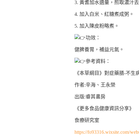
3. 黃耆加水適量，煎取濃汁
4. 加入白米、紅糖煮成粥。
5. 加入陳皮粉略煮。
功效：
健脾養胃，補益元氣。
參考資料：
《本草綱目》對症藥膳-不生
作者:辛海、王永榮
出版:睿其書房
《更多食品健康資訊分享》
食療研究室
https://fo93316.wixsite.com/webs