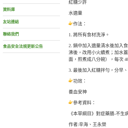
紅糖少許
資料庫
水適量
友站連結
作法：
聯絡我們
1. 將所有食材洗淨。
2. 鍋中加入適量清水後加入
食品安全法規更新公告
沸後，改用小火續煮；加水蓋
面，煎煮成八分碗），每次 4
3. 最後加入紅糖拌勻，分早、
功效：
養血安神
參考資料：
《本草綱目》對症藥膳-不生
作者:辛海、王永榮