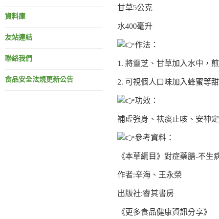
甘草5公克
資料庫
水400毫升
友站連結
作法：
聯絡我們
1. 將靈芝、甘草加入水中，
食品安全法規更新公告
2. 可視個人口味加入蜂蜜
功效：
補虛強身、祛痰止咳、安神定
參考資料：
《本草綱目》對症藥膳-不生
作者:辛海、王永榮
出版社:睿其書房
《更多食品健康資訊分享》