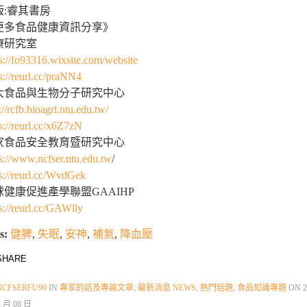
版:睿其書房
更多食品健康資訊分享》
療研究室
s://fo93316.wixsite.com/website
s://reurl.cc/praNN4
大食品與生物分子研究中心
://rcfb.bioagri.ntu.edu.tw/
s://reurl.cc/x6Z7zN
家食品安全教育暨研究中心
ps://www.ncfser.ntu.edu.tw
/
ps://reurl.cc/WvdGek
球健康促進產學聯盟GAAIHP
s://reurl.cc/GAWlly
s:
健脾
,
失眠
,
安神
,
補氣
,
降血壓
HARE
NCFSERFU99
IN
專家的話及專論文章
,
最新消息 NEWS
,
熱門話題
,
食品知識專題
ON
2
2 月 08 日