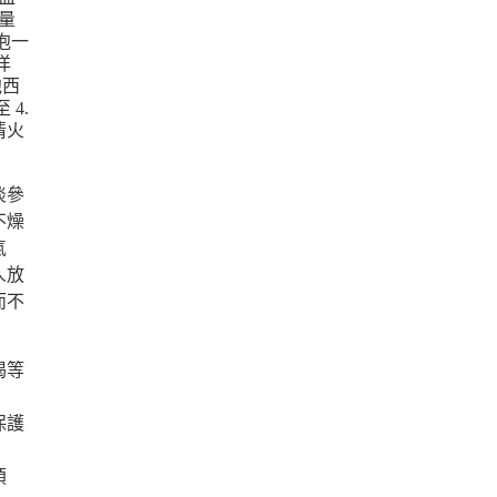
淡參
不燥
氣
人放
而不
渴等
保護
煩