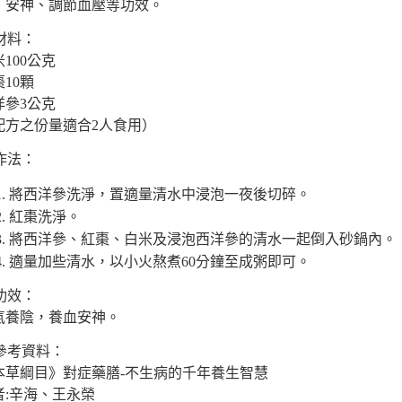
、安神、調節血壓等功效。
材料：
100公克
10顆
洋參3公克
配方之份量適合2人食用）
作法：
將西洋參洗淨，置適量清水中浸泡一夜後切碎。
紅棗洗淨。
將西洋參、紅棗、白米及浸泡西洋參的清水一起倒入砂鍋內。
適量加些清水，以小火熬煮60分鐘至成粥即可。
功效：
氣養陰，養血安神。
參考資料：
本草綱目》對症藥膳-不生病的千年養生智慧
者:辛海、王永榮