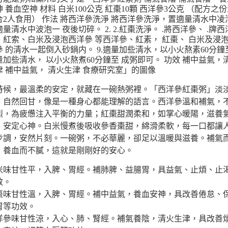
時候，最溫柔的安定，就藏在一碗熱粥裡。「西洋參紅棗粥」淡
、自然回甘，像是一種身心都能理解的語言。西洋參溫和補氣，
烈，為疲憊注入平衡的力量；紅棗甜潤柔和，如掌心暖陽，滋養
、安定心神。白米慢煮後吸收參香棗甜，綿滑柔軟，每一口都讓
步調，安然片刻。一碗粥，不必華麗，卻足以溫暖與滋養。補氣
，養血而不膩，這就是剛剛好的安心。
米味甘性平，入脾、胃經。補肺脾、益腸胃，具益氣、止煩、止
效。
棗味甘性溫，入脾、胃經。補中益氣，養血安神，具改善倦怠、
胃等功效。
洋參味甘性涼，入心、肺、腎經。補氣養陰，清火生津，具改善