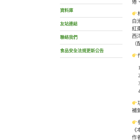
倦
資料庫
白米
友站連結
紅棗
西
聯絡我們
（
食品安全法規更新公告
補
《
作