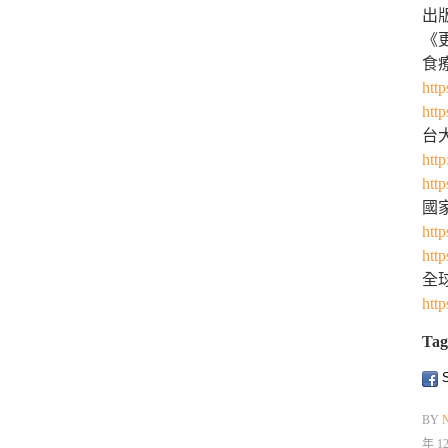
出
《
食
http
http
台
http
http
國
htt
htt
全
http
Tag
S
BY
年 1