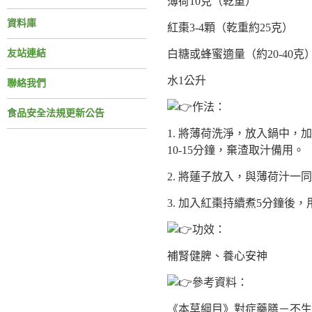
薄荷10克（乾重）
資料庫
紅棗3-4顆（乾重約25克）
友站連結
白糖或蜂蜜適量（約20-40克
水1公升
聯絡我們
作法：
食品安全法規更新公告
1. 將薄荷洗淨，放入鍋中，
10-15分鐘，棄渣取汁備用。
2. 將蓮子放入，與薄荷汁
3. 加入紅棗持續煮5分鐘後
功效：
補腎健脾、養心安神
參考資料：
《本草綱目》對症藥膳－不生