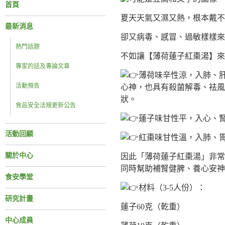
首頁
夏天天氣又濕又熱，根本戴不
最新消息
卻又病毒、感冒、過敏樣樣來
熱門話題
不如讓【薄荷蓮子紅棗湯】來
專家的話及專論文章
薄荷味辛性涼，入肺、
活動預告
心神，也具有殺菌解毒、袪風
狀。
食品安全法規更新公告
蓮子味甘性平，入心、
活動回顧
紅棗味甘性溫，入肺、
關於中心
因此「薄荷蓮子紅棗湯」非常
同時幫助補腎健脾、養心安神
食安學堂
材料（3-5人份）：
研究計畫
蓮子60克（乾重）
中心成員