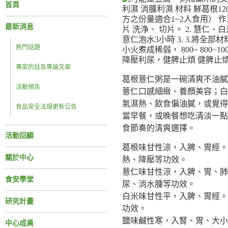
首頁
最新消息
熱門話題
專家的話及專論文章
葛根薏仁粥是一碗清爽不油膩
活動預告
薏仁口感細緻、養顏美容；白
氣濕熱、飲食偏油膩，或覺得
食品安全法規更新公告
當早餐，或晚餐想吃清淡一點
食節奏的清爽選擇。
活動回顧
葛根味甘性涼，入脾、胃經。
關於中心
熱、降壓等功效。
薏仁味甘性涼，入脾、胃、肺
食安學堂
尿、消水腫等功效。
白米味甘性平，入脾、胃經。
研究計畫
功效。
鹽味鹹性寒，入腎、胃、大小
中心成員