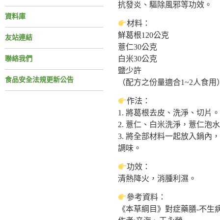
抗發炎、驅除風邪等功效。
資料庫
材料：
鮮葛根120公克
友站連結
薏仁30公克
白米30公克
聯絡我們
鹽少許
食品安全法規更新公告
（配方之份量適合1~2人食用
作法：
1. 將葛根去皮、洗淨、切片。
2. 薏仁、白米洗淨，薏仁泡
3. 將全部材料一起放入鍋內，
調味。
功效：
清熱降火，消腫利濕。
參考資料：
《本草綱目》對症藥膳-不生