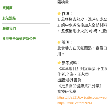
鹽適量
資料庫
作法：
友站連結
1. 葛根撕去葛皮，洗淨切
2. 鍋中水煮滾後加入全部材
聯絡我們
3. 煮滾後用小火煲3小時，
食品安全法規更新公告
說明：
此食養方在天氣悶熱、容易口
用。
參考資料：
《本草綱目》對症藥膳-不生
作者:辛海、王永榮
出版:睿其書房
《更多食品健康資訊分享》
食療研究室
https://fo93316.wixsite.com/webs
https://reurl.cc/praNN4