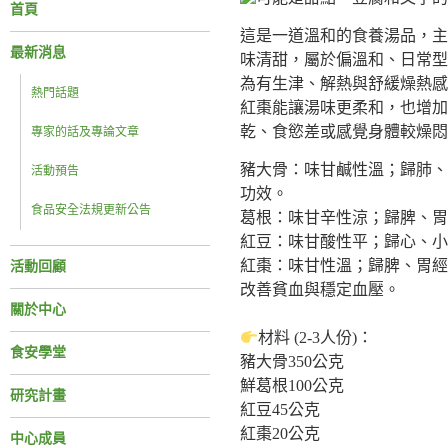
首頁
這是一道溫和的食養湯品，主
最新消息
味清甜，屬於偏溫和、日常型
為有生津、解熱與舒緩燥熱感
熱門話題
紅棗能讓湯味更柔和，也增加
乾、食慾差或感覺身體較燥悶
專家的話及專論文章
豬大骨：味甘鹹性溫；歸肺、
活動預告
功效。
食品安全法規更新公告
葛根：味甘辛性涼；歸脾、胃
紅豆：味甘酸性平；歸心、小
紅棗：味甘性溫；歸脾、胃經
活動回顧
改善貧血與穩定血壓。
關於中心
材料 (2-3人份)：
食安學堂
豬大骨350公克
鮮葛根100公克
研究計畫
紅豆45公克
紅棗20公克
中心成員