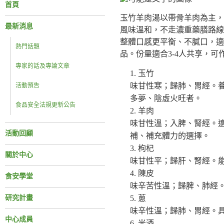
首頁
玉竹羊肉湯以帶骨羊肉為主，
最新消息
風味溫和，不走濃重藥膳路線
整體口感更平衡、不膩口，適
熱門話題
品。份量適合3-4人共享，
專家的話及專論文章
玉竹
味甘性寒；歸肺、胃經。
活動預告
多夢、陰虛火旺者。
食品安全法規更新公告
羊肉
味甘性溫；入脾、腎經。
活動回顧
補、補充體力的選擇。
枸杞
關於中心
味甘性平；歸肝、腎經。
陳皮
食安學堂
味辛苦性溫；歸脾、肺經
研究計畫
蔥
味辛性溫；歸肺、胃經。
中心成員
米酒