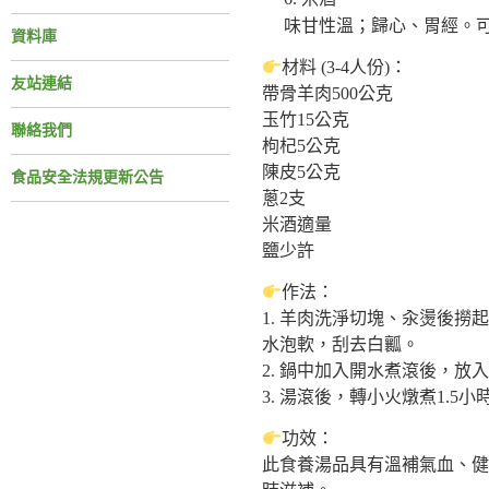
味甘性溫；歸心、胃經。
資料庫
材料 (3-4人份)：
友站連結
帶骨羊肉500公克
玉竹15公克
聯絡我們
枸杞5公克
陳皮5公克
食品安全法規更新公告
蔥2支
米酒適量
鹽少許
作法：
1. 羊肉洗淨切塊、汆燙後
水泡軟，刮去白瓤。
2. 鍋中加入開水煮滾後，
3. 湯滾後，轉小火燉煮1.
功效：
此食養湯品具有溫補氣血、健