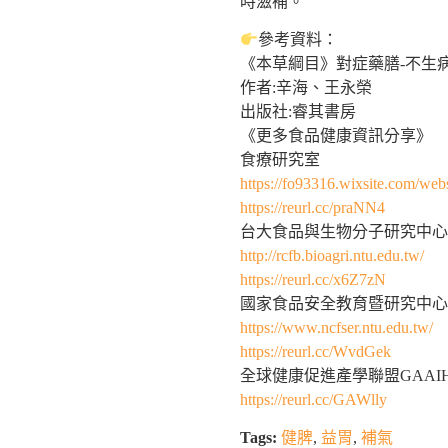
時滋補。
參考資料：
《本草綱目》對症藥膳-不生
作者:辛海、王永榮
出版社:睿其書房
《更多食品健康資訊分享》
食療研究室
https://fo93316.wixsite.com/webs
https://reurl.cc/praNN4
台大食品與生物分子研究中心
http://rcfb.bioagri.ntu.edu.tw/
https://reurl.cc/x6Z7zN
國家食品安全教育暨研究中心
https://www.ncfser.ntu.edu.tw/
https://reurl.cc/WvdGek
全球健康促進產學聯盟GAAI
https://reurl.cc/GAWlly
Tags:
健脾
,
益胃
,
補氣