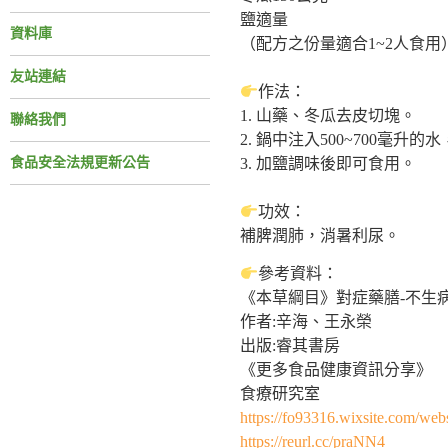
鹽適量
資料庫
（配方之份量適合1~2人食用
友站連結
作法：
1. 山藥、冬瓜去皮切塊。
聯絡我們
2. 鍋中注入500~700毫
食品安全法規更新公告
3. 加鹽調味後即可食用。
功效：
補脾潤肺，消暑利尿。
參考資料：
《本草綱目》對症藥膳-不生
作者:辛海、王永榮
出版:睿其書房
《更多食品健康資訊分享》
食療研究室
https://fo93316.wixsite.com/webs
https://reurl.cc/praNN4