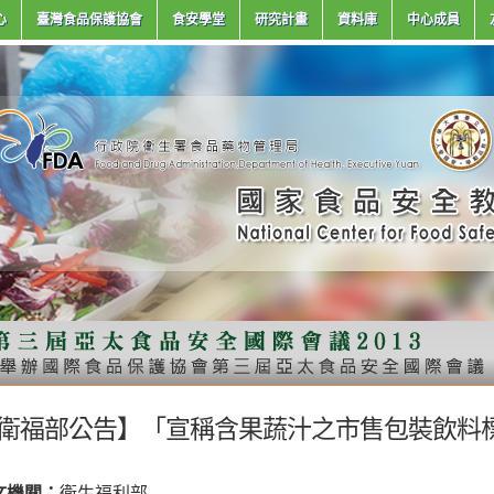
心
臺灣食品保護協會
食安學堂
研究計畫
資料庫
中心成員
衛福部公告】「宣稱含果蔬汁之市售包裝飲料
文機關：
衛生福利部