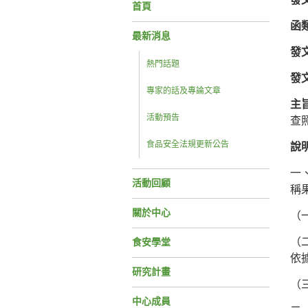
首頁
函
最新消息
發
熱門話題
發
專家的話及專論文章
主
活動預告
查
食品安全法規更新公告
說
一、
活動回顧
稱
關於中心
（
（
食安學堂
依
研究計畫
（
中心成員