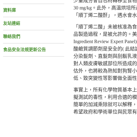
少量成分會自包材轉移至食物
30 mg/kg。此外，高溫
資料庫
「順丁烯二酸酐」，遇水會
友站連結
「順丁烯二酸」未被核准為食
品製造過程，是被允許的。美國化
聯絡我們
Ingredient Review Ex
酸鹼質調節劑是安全的( 此結
食品安全法規更新公告
分染髮劑、直髮劑與刮鬍乳液
對人類皮膚敏感部位所造成的
估外，也將較為熟知對狗腎小
低、致突變性等影響做全面性
事實上，所有化學物質基本上
擬測試的毒性，利用合適的模
簡單的加減乘除就可以解釋，
希望政府和學術單位與民眾