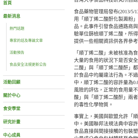
首頁
食品藥物管理局發布(2013/
最新消息
用「順丁烯二酸酐化製澱粉」
品。此事件引發食品通路商與
熱門話題
驗單位篩檢順丁烯二酸，所得
專家的話及專論文章
提供一些相關資訊供各界參
「順丁烯二酸」未被核准為食
活動預告
大量的食用的狀況下是否安全
食品安全法規更新公告
二酸」與「順丁烯二酸酐」都
於食品中均屬違法行為。不過
活動回顧
中，順丁烯二酸的容許量為0.05%
風險的評估，正常的食用量不
關於中心
酸」與「順丁烯二酸酐」兩者
的毒性化學物質。
食安學堂
事實上，美國與歐盟允許「順
研究計畫
中。美國聯邦法規法典中容許
食品直接與間接接觸的包裝塑
中心成員